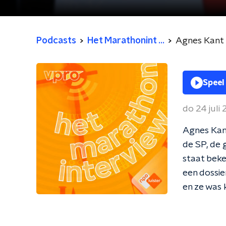
Podcasts
Het Marathonint ...
Agnes Kant
Speel
do 24 juli
Agnes Kant
de SP, de 
staat beke
een dossie
en ze was 