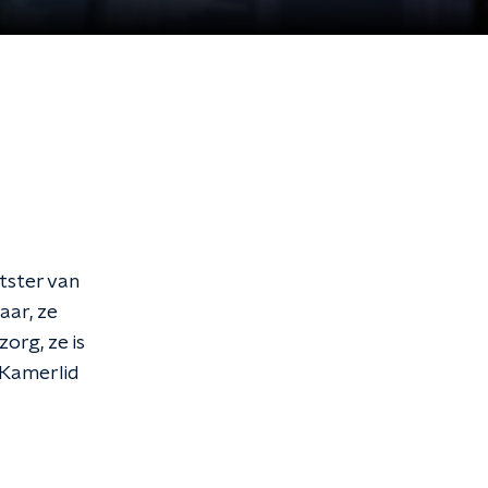
tster van
aar, ze
org, ze is
e Kamerlid