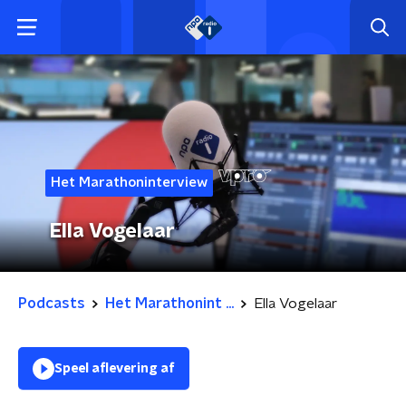
Het Marathoninterview
Ella Vogelaar
Podcasts
Het Marathonint ...
Ella Vogelaar
Speel aflevering af