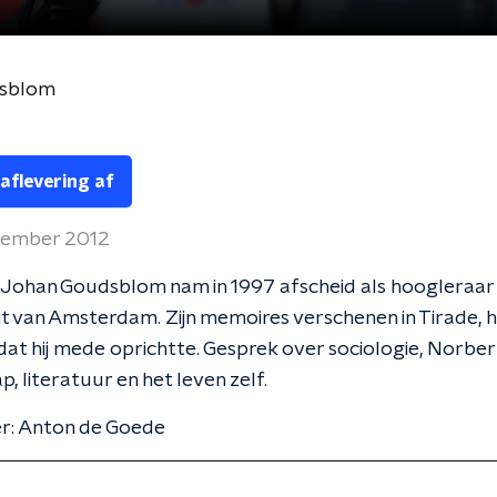
sblom
 aflevering af
cember 2012
 Johan Goudsblom nam in 1997 afscheid als hoogleraar
it van Amsterdam. Zijn memoires verschenen in Tirade, he
 dat hij mede oprichtte. Gesprek over sociologie, Norbert
, literatuur en het leven zelf.
er: Anton de Goede