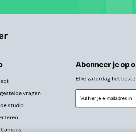
er
o
Abonneer je op o
Elke zaterdag het beste
act
gestelde vragen
de studio
erteren
 Campus