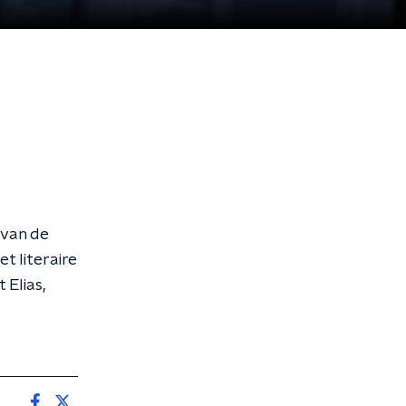
 van de
t literaire
 Elias,