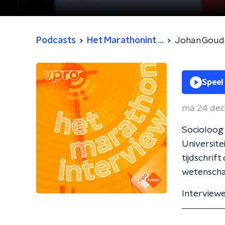
Podcasts
Het Marathonint ...
Johan Goud
Speel
ma 24 de
Socioloog
Universite
tijdschrift
wetenschap
Interview