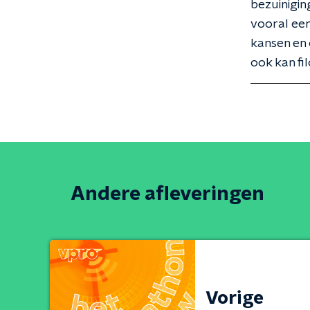
bezuinigin
vooral een
kansen en 
ook kan fi
Andere afleveringen
Vorige