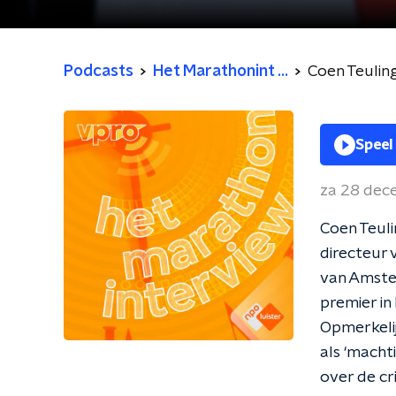
Podcasts
Het Marathonint ...
Coen Teulin
Speel
za 28 dec
Coen Teuli
directeur 
van Amster
premier in 
Opmerkelij
als ‘macht
over de cr