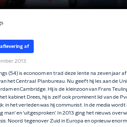
gs
 aflevering af
ember 2013
ngs (54) is econoom en trad deze lente na zeven jaar af
van het Centraal Planbureau. Nu geeft hij les aan de Uni
dam en Cambridge. Hij is de kleinzoon van Frans Teuling
het kabinet Drees, hij is zelf ook prominent lid van de P
k: in het verleden was hij communist. In de media wordt h
ig man’ en ‘uitgesproken’. In 2013 ging het nieuws ove
isis: Noord tegenover Zuid in Europa en opnieuw enor