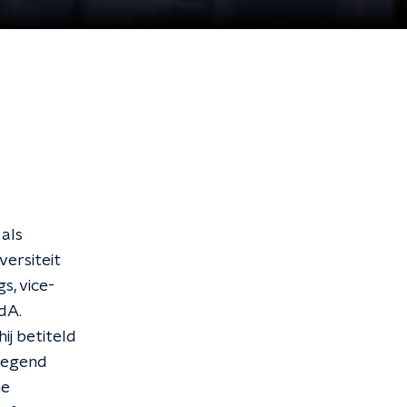
 als
versiteit
s, vice-
vdA.
ij betiteld
rwegend
me