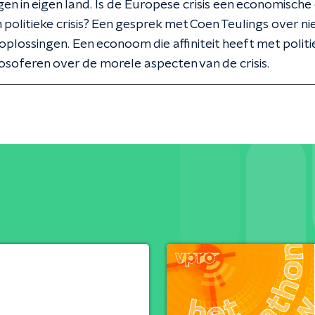
gen in eigen land. Is de Europese crisis een economische 
 politieke crisis? Een gesprek met Coen Teulings over n
oplossingen. Een econoom die affiniteit heeft met polit
losoferen over de morele aspecten van de crisis.