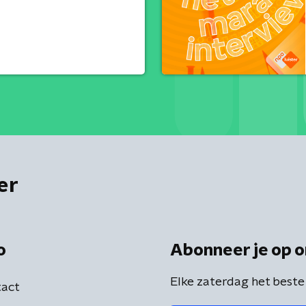
er
o
Abonneer je op o
Elke zaterdag het beste
act