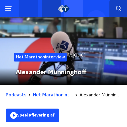
Het Marathoninterview
Alexander Münninghoff
Podcasts
Het Marathonint ...
Alexander Münninghoff
Speel aflevering af