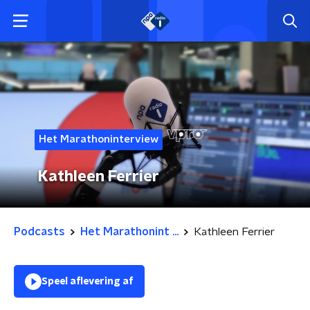
Het Marathoninterview
Kathleen Ferrier
Podcasts
Het Marathonint ...
Kathleen Ferrier
Speel aflevering af