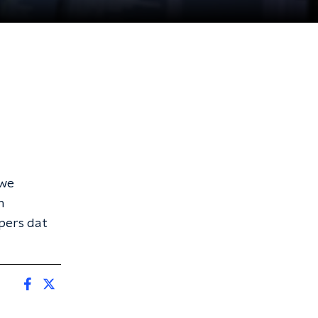
uwe
n
pers dat