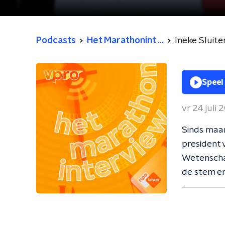
Podcasts
Het Marathonint ...
Ineke Sluite
Speel
vr 24 juli
Sinds maan
president
Wetenscha
de stem en