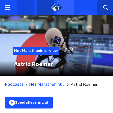
Het Marathoninterview
Astrid Roemer
Podcasts
Het Marathonint ...
Astrid Roemer
Speel aflevering af