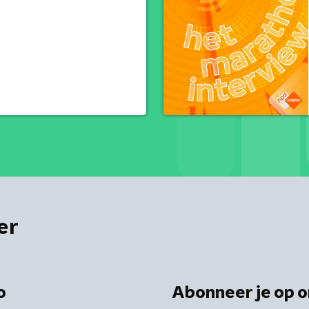
er
o
Abonneer je op o