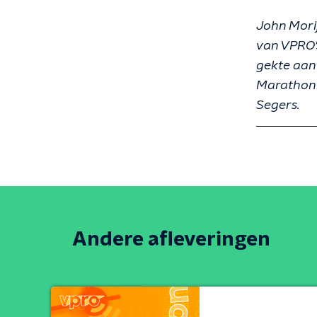
John Morij
van VPRO'
gekte aan
Marathoni
Segers.
Andere afleveringen