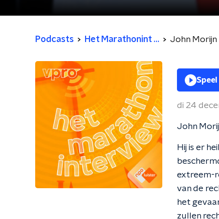
Podcasts
Het Marathonint ...
John Morijn
Speel
di 24 dec
John Morij
Hij is er 
beschermd
extreem-r
van de re
het gevaar
zullen rec