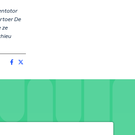
entator
rtoer De
 ze
thieu