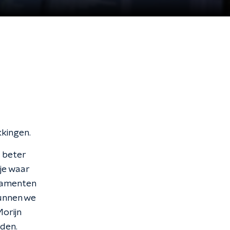
ekkingen.
l beter
je waar
ndamenten
kunnen we
orijn
rden.