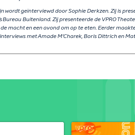
n wordt geïnterviewd door Sophie Derkzen. Zij is pres
s Bureau Buitenland. Zij presenteerde de VPRO Theate
 de macht en een avond om op te eten. Eerder maakte
nterviews met Amade M’Charek, Boris Dittrich en Ma