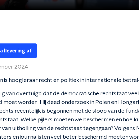
 aflevering af
ember 2024
n is hoogleraar recht en politiek in internationale betr
heilig van overtuigd dat de democratische rechtstaat vee
 moet worden. Hij deed onderzoek in Polen en Hongari
echts recentelijk is begonnen met de sloop van de fu
chtstaat. Welke pijlers moeten we beschermen en hoe 
 van uitholling van de rechtstaat tegengaan? Volgens M
hters en journalisten veel beter beschermd moeten wo