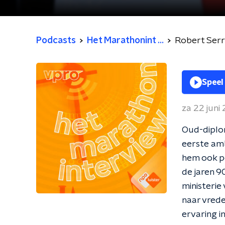
Podcasts
Het Marathonint ...
Robert Ser
Speel
za 22 juni
Oud-diplo
eerste amb
hem ook pe
de jaren 9
ministeri
naar vrede
ervaring i