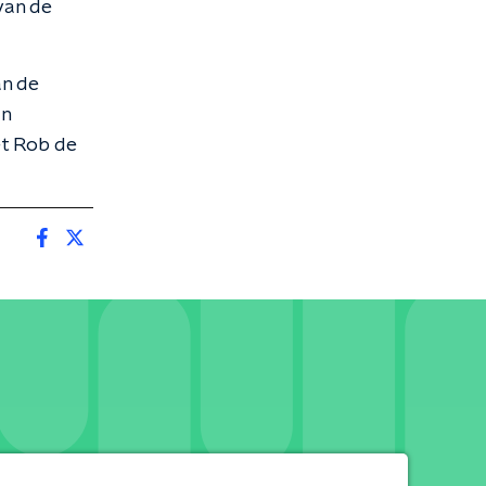
van de
an de
an
et Rob de