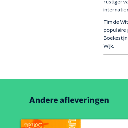
rustiger v
internatio
Tim de Wit
populaire 
Boekestijn
Wijk.
Andere afleveringen