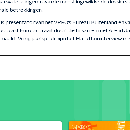
aarwater dirigeren van de meest ingewikkelde dossiers 
nale betrekkingen.
 is presentator van het VPRO’s Bureau Buitenland en v
podcast Europa draait door, die hij samen met Arend J
 maakt. Vorig jaar sprak hij in het Marathoninterview m