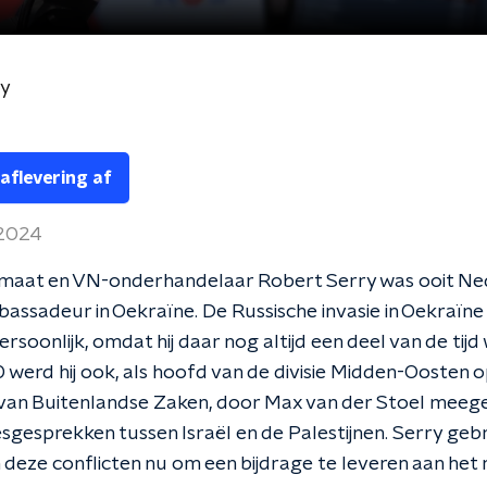
ry
 aflevering af
 2024
maat en VN-onderhandelaar Robert Serry was ooit Ne
assadeur in Oekraïne. De Russische invasie in Oekraïne
rsoonlijk, omdat hij daar nog altijd een deel van de tijd
0 werd hij ook, als hoofd van de divisie Midden-Oosten o
e van Buitenlandse Zaken, door Max van der Stoel mee
sgesprekken tussen Israël en de Palestijnen. Serry gebru
n deze conflicten nu om een bijdrage te leveren aan het 