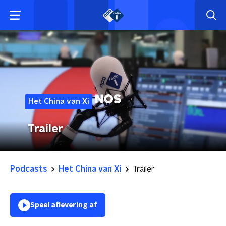
Het China van Xi
Trailer
Podcasts
Het China van Xi
Trailer
Speel aflevering af