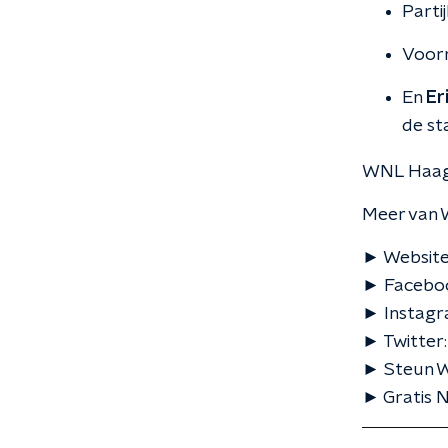
Partij
Voor
En
Er
de st
WNL Haag
Meer van W
► Website
► Faceboo
► Instagr
► Twitter
► Steun WN
► Gratis N