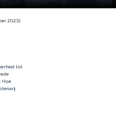
ber 2023)
kerheid tot
eede
. Hoe
tenarij