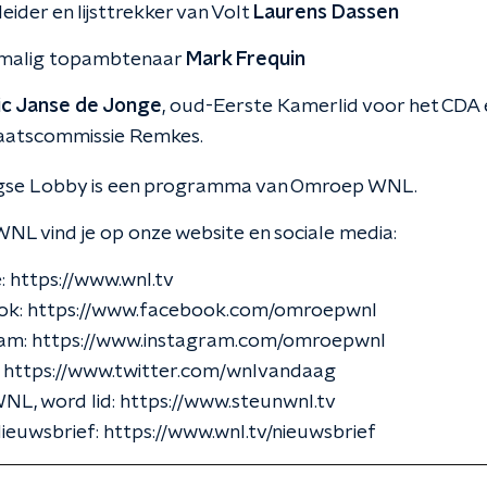
leider en lijsttrekker van Volt
Laurens Dassen
malig topambtenaar
Mark Frequin
ic Janse de Jonge
, oud-Eerste Kamerlid voor het CDA e
aatscommissie Remkes.
se Lobby is een programma van Omroep WNL.
NL vind je op onze website en sociale media:
: https://www.wnl.tv
k: https://www.facebook.com/omroepwnl
am: https://www.instagram.com/omroepwnl
: https://www.twitter.com/wnlvandaag
L, word lid: https://www.steunwnl.tv
ieuwsbrief: https://www.wnl.tv/nieuwsbrief