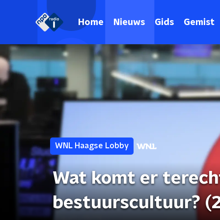
Home
Nieuws
Gids
Gemist
WNL Haagse Lobby
Wat komt er terech
bestuurscultuur? (