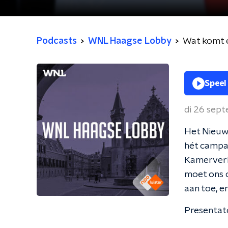
Podcasts
WNL Haagse Lobby
Wat komt e
Speel
di 26 sep
Het Nieuw 
hét campa
Kamerverk
moet ons o
aan toe, e
Presentat