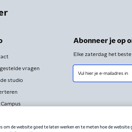
er
o
Abonneer je op o
Elke zaterdag het beste
act
gestelde vragen
de studio
erteren
 Campus