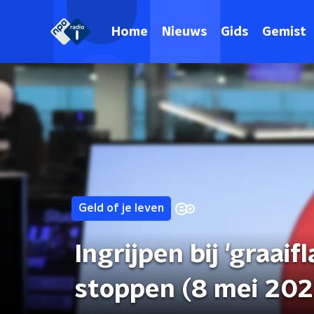
Home
Nieuws
Gids
Gemist
Geld of je leven
Ingrijpen bij 'graaif
stoppen (8 mei 202