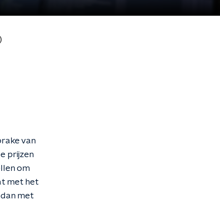
)
sprake van
e prijzen
llen om
at met het
h dan met