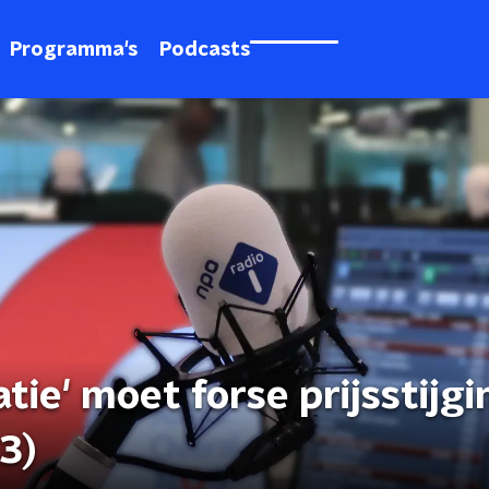
Programma's
Podcasts
latie' moet forse prijsstijg
3)