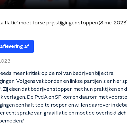
raaiflatie' moet forse prijsstijgingen stoppen (8 mei 2023
 aflevering af
2023
teeds meer kritiek op de rol van bedrijven bij extra
gingen. Volgens vakbonden en linkse partijen is er hier 
e'. Zij eisen dat bedrijven stoppen met hun praktijken en d
ijk verlagen. De PvdA en SP komen daarom met voorste
tijgingen een halt toe te roepen en willen daarover in deb
s er echt sprake van graaiflatie en moet de overheid zic
n bemoeien?