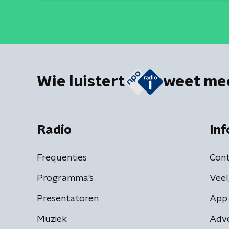
Wie luistert
weet me
Radio
Inf
Frequenties
Cont
Programma's
Veel
Presentatoren
App 
Muziek
Adv