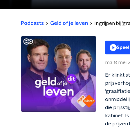
Podcasts
Geld of je leven
Ingrijpen bij 'g
Speel
ma 8 mei 
Er klinkt s
prijsverho
'graaiflati
onmiddell
die prijss
kabinet. I
de prijze