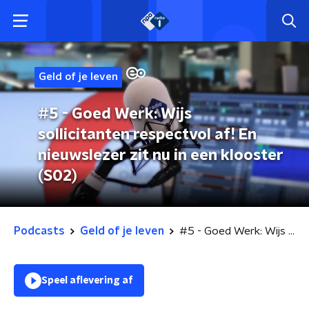
Geld of je leven
#5 - Goed Werk: Wijs
sollicitanten respectvol af! En
nieuwslezer zit nu in een klooster
(S02)
Podcasts
Geld of je leven
#5 - Goed Werk: Wijs sollicitanten respectvol af! En nieuwslezer zit nu in een klooster (S02)
Speel aflevering af