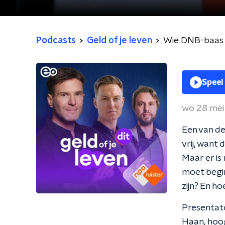
Podcasts
Geld of je leven
Wie DNB-baas K
Speel
wo 28 mei
Een van de
vrij, want
Maar er is
moet begin
zijn? En ho
Presentato
Haan, hoog