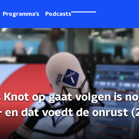
Programma's
Podcasts
 Knot op gaat volgen is n
 - en dat voedt de onrust (