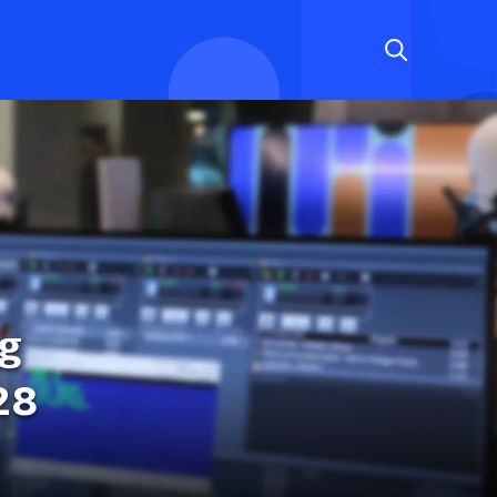
og
28