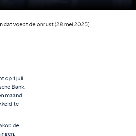
en dat voedt de onrust (28 mei 2025)
 op 1 juli
dsche Bank.
een maand
kkeld te
Jakob de
ingen.