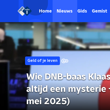
Home
Nieuws
Gids
Gemist
Geld of je leven
Wie DNB-baas Klaas
altijd een mysterie
mei 2025)