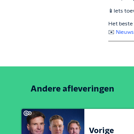
📱Iets toe
Het beste 
✉️
Nieuws
Andere afleveringen
Vorige