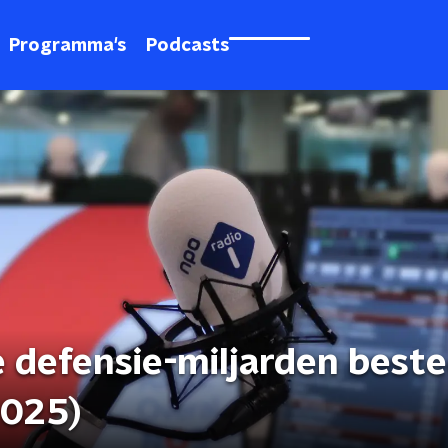
Programma's
Podcasts
defensie-miljarden best
2025)