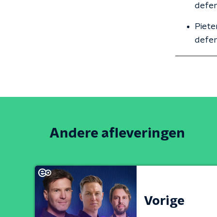
defen
Piete
defen
Andere afleveringen
Vorige