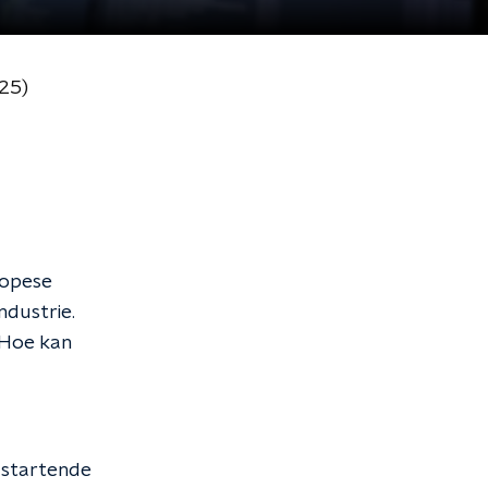
25)
ropese
ndustrie.
 Hoe kan
r startende