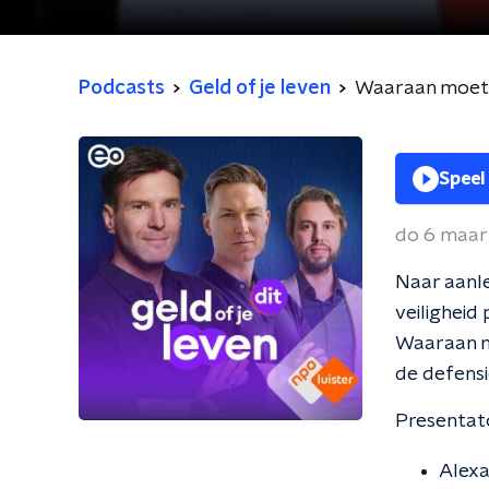
Podcasts
Geld of je leven
Waaraan moete
Speel
do 6 maar
Naar aanle
veiligheid
Waaraan m
de defensi
Presentato
Alexa