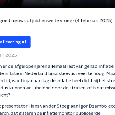
- goed nieuws of juichen we te vroeg? (4 februari 2025)
 aflevering af
ari 2025
er de afgelopen jaren allemaal last van gehad: inflatie.
e inflatie in Nederland bijna steevast veel te hoog. Maar
 tijd, want in januari lag de inflatie heel dicht bij het st
 dus kunnen we jubelend door de straten, of is dat miss
icht?
t presentator Hans van der Steeg aan Igor Dzambo, ec
ch, dat gisteren de inflatiemonitor publiceerde.