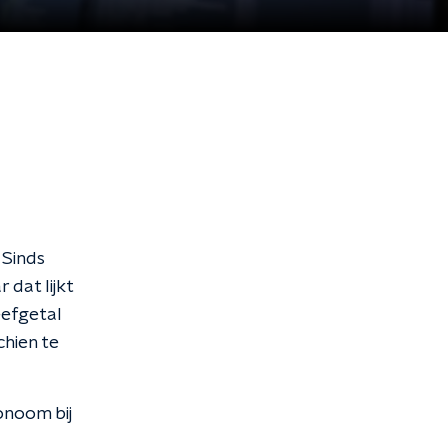
 Sinds
 dat lijkt
reefgetal
chien te
onoom bij