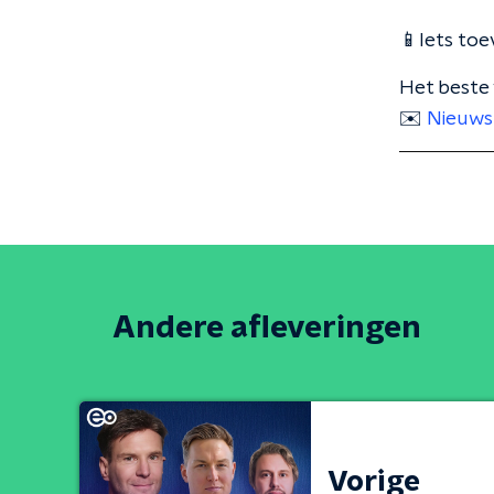
📱Iets toe
Het beste 
✉️
Nieuws
Andere afleveringen
Vorige