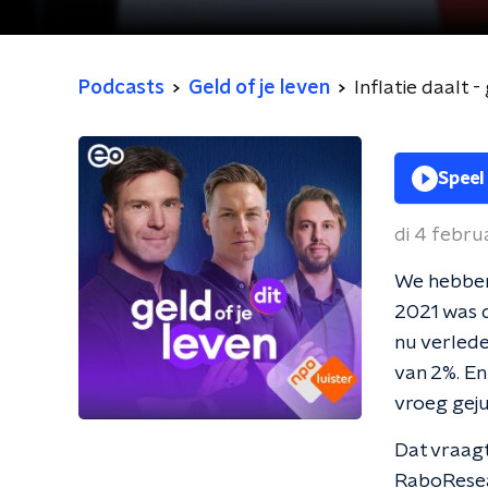
Podcasts
Geld of je leven
Inflatie daalt 
Speel
di 4 febru
We hebben 
2021 was d
nu verleden
van 2%. En
vroeg geju
Dat vraag
RaboResear