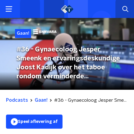
Gaan!
#36 - Gynaecoloog Jesper
Smeenk en ervaringsdeskundige
Joost Kadijk over het taboe
rondom verminderde
vruchtbaarheid bij mannen (S03)
Podcasts
Gaan!
#36 - Gynaecoloog Jesper Smeenk en ervaringsdeskundige Joost Kadijk over het taboe rondom verminderde vruchtbaarheid bij mannen (S03)
Speel aflevering af