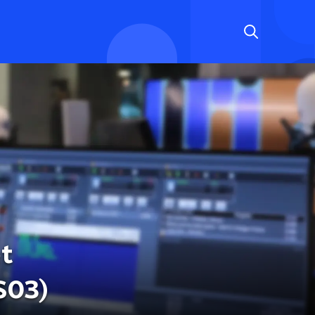
et
S03)