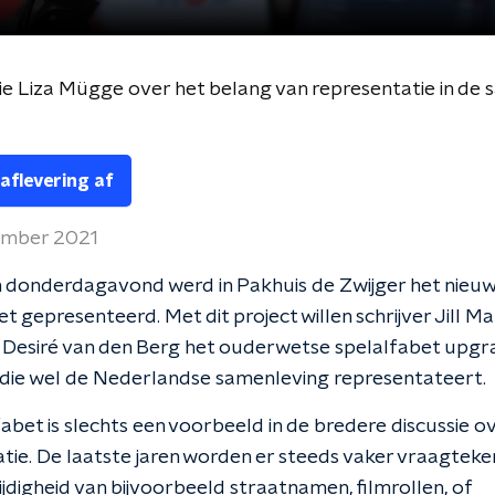
ie Liza Mügge over het belang van representatie in de
 aflevering af
ember 2021
 donderdagavond werd in Pakhuis de Zwijger het nieu
t gepresenteerd. Met dit project willen schrijver Jill M
 Desiré van den Berg het ouderwetse spelalfabet upgr
 die wel de Nederlandse samenleving representateert.
fabet is slechts een voorbeeld in de bredere discussie o
tie. De laatste jaren worden er steeds vaker vraagteke
zijdigheid van bijvoorbeeld straatnamen, filmrollen, of