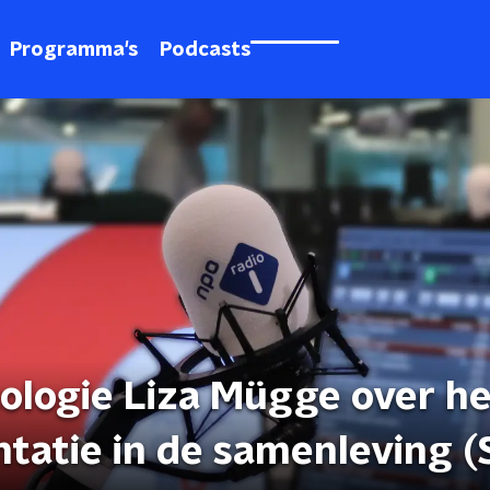
Programma's
Podcasts
cologie Liza Mügge over h
tatie in de samenleving (