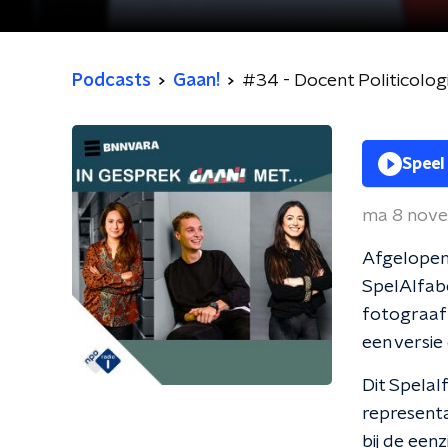
Podcasts
Gaan!
#34 - Docent Politicolog
Speel
ma 8 nov
Afgelopen
SpelAlfabe
fotograaf
een versie
Dit Spelal
representa
bij de een