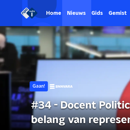
Home
Nieuws
Gids
Gemist
Gaan!
#34 - Docent Politi
belang van represen