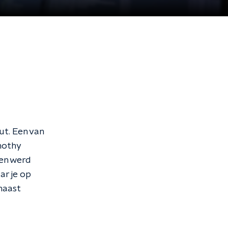
ut. Een van
imothy
 en werd
ar je op
naast