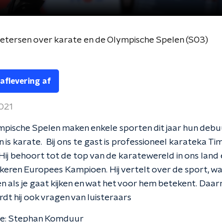
etersen over karate en de Olympische Spelen (S03)
 aflevering af
2021
pische Spelen maken enkele sporten dit jaar hun debu
n is karate. Bij ons te gast is professioneel karateka T
Hij behoort tot de top van de karatewereld in ons land
eren Europees Kampioen. Hij vertelt over de sport, wa
n als je gaat kijken en wat het voor hem betekent. Daar
t hij ook vragen van luisteraars
ie: Stephan Komduur