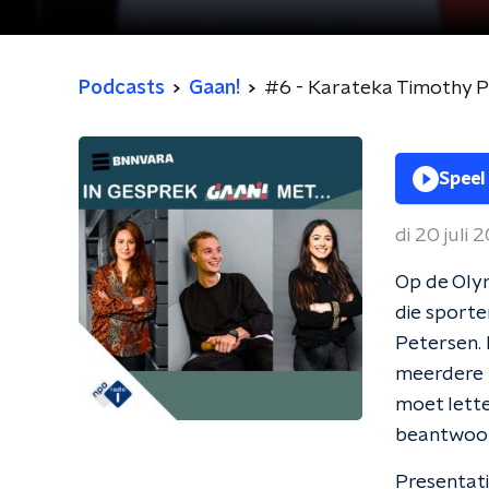
Podcasts
Gaan!
#6 - Karateka Timothy P
Speel
di 20 juli 
Op de Olym
die sporte
Petersen. 
meerdere k
moet lette
beantwoord
Presentat