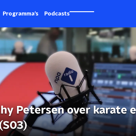
Programma's
Podcasts
thy Petersen over karate 
(S03)