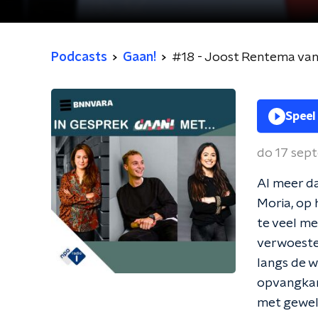
Podcasts
Gaan!
#18 - Joost Rentema van
Speel
do 17 sep
Al meer da
Moria, op h
te veel me
verwoeste
langs de 
opvangkam
met gewel