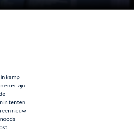
t in kamp
 en er zijn
 de
 in tenten
 een nieuw
snoods
ost