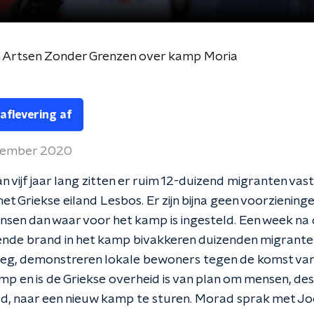
 Artsen Zonder Grenzen over kamp Moria
 aflevering af
tember 2020
n vijf jaar lang zitten er ruim 12-duizend migranten vas
et Griekse eiland Lesbos. Er zijn bijna geen voorzieningen
nsen dan waar voor het kamp is ingesteld. Een week na
nde brand in het kamp bivakkeren duizenden migranten
weg, demonstreren lokale bewoners tegen de komst van
p en is de Griekse overheid is van plan om mensen, de
d, naar een nieuw kamp te sturen. Morad sprak met Jo