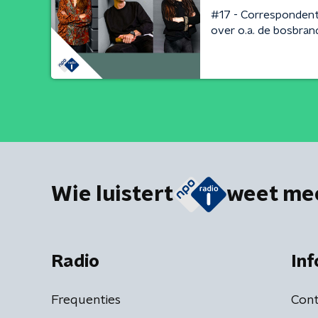
#17 - Corresponden
over o.a. de bosbran
Wie luistert
weet me
Radio
Inf
Frequenties
Cont