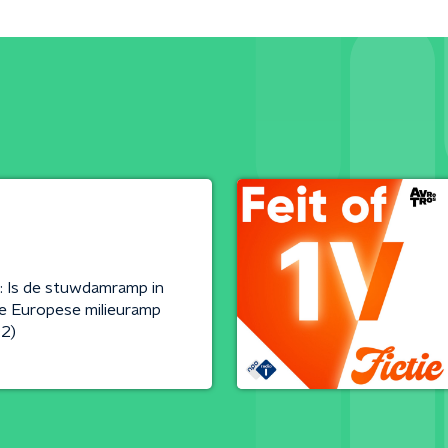
e: Is de stuwdamramp in
e Europese milieuramp
02)