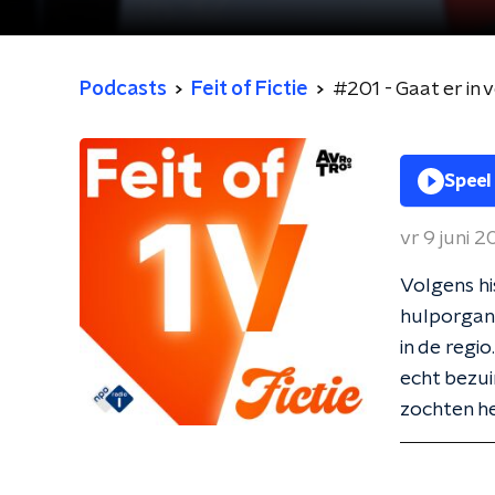
Podcasts
Feit of Fictie
#201 - Gaat er in 
Speel
vr 9 juni 
Volgens hi
hulporgani
in de regi
echt bezui
zochten he