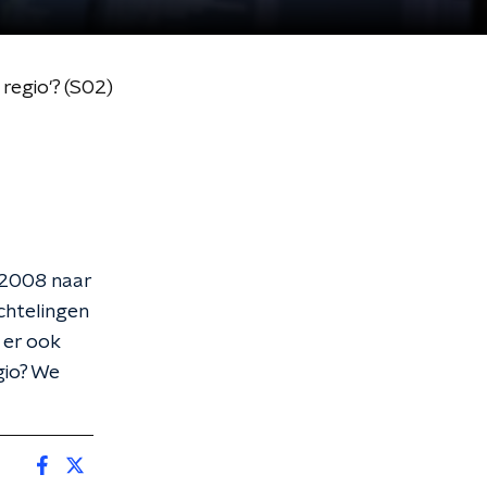
regio'? (S02)
 2008 naar
chtelingen
 er ook
gio? We