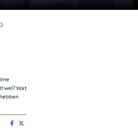
2)
time
it wel? Wat
m hebben