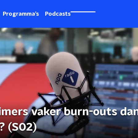
Programma's
Podcasts
imers vaker burn-outs da
? (S02)