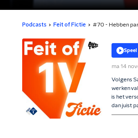
Podcasts
Feit of Fictie
#70 - Hebben par
Speel
ma 14 no
Volgens S
werken vak
is het ver
dan juist 