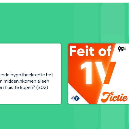
gende hypotheekrente het
n middeninkomen alleen
en huis te kopen? (S02)