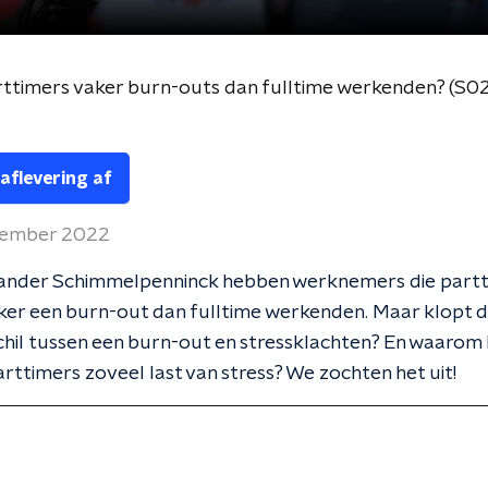
ttimers vaker burn-outs dan fulltime werkenden? (S0
 aflevering af
vember 2022
ander Schimmelpenninck hebben werknemers die part
er een burn-out dan fulltime werkenden. Maar klopt d
schil tussen een burn-out en stressklachten? En waaro
parttimers zoveel last van stress? We zochten het uit!