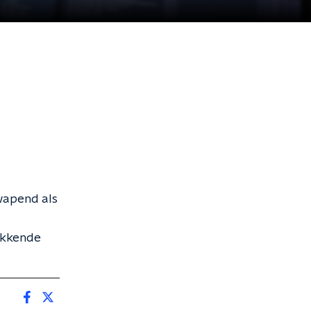
wapend als
rikkende