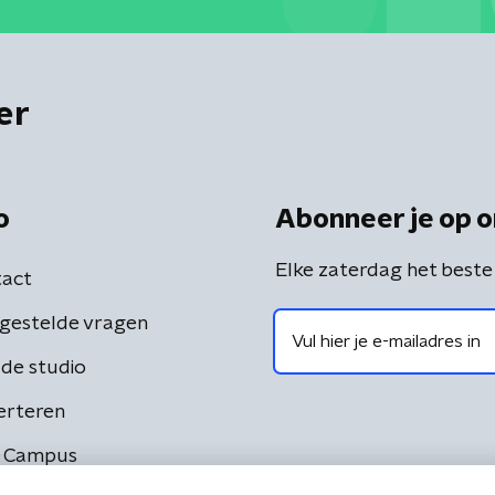
er
o
Abonneer je op o
Elke zaterdag het beste
act
gestelde vragen
de studio
erteren
 Campus