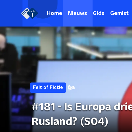
Home
Nieuws
Gids
Gemist
Feit of Fictie
#181 - Is Europa dr
Rusland? (S04)