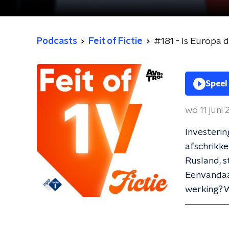
Podcasts
Feit of Fictie
#181 - Is Europa 
Speel
wo 11 juni
Investerin
afschrikke
Rusland, s
Eenvandaag
werking? W