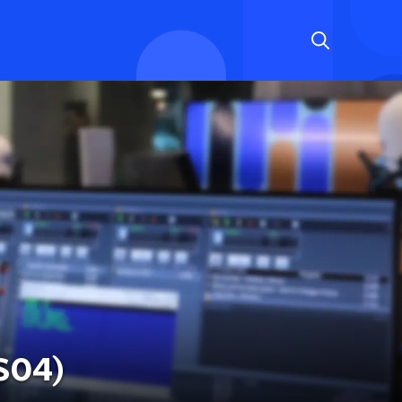
(S04)