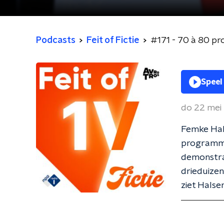
Podcasts
Feit of Fictie
#171 - 70 à 80 pr
Speel
do 22 mei
Femke Hal
programma
demonstrat
drieduizen
ziet Halse