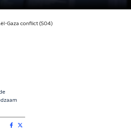
ël-Gaza conflict (S04)
 de
eedzaam