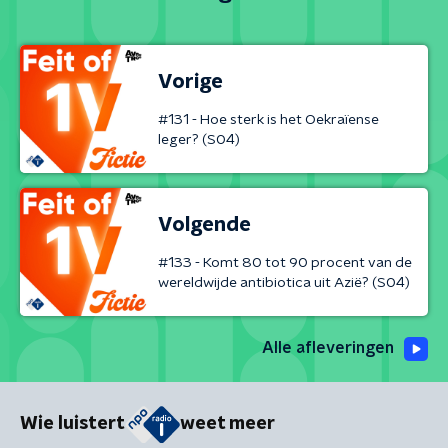
Vorige
#131 - Hoe sterk is het Oekraïense
leger? (S04)
Volgende
#133 - Komt 80 tot 90 procent van de
wereldwijde antibiotica uit Azië? (S04)
Alle afleveringen
Wie luistert
weet meer