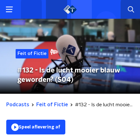
Feit of Fictie
#132 - Is de lucht mooier blauw
geworden? (S04)
Podcasts
Feit of Fictie
#132 - Is de lucht mooier blauw geworden? (S04)
Speel aflevering af