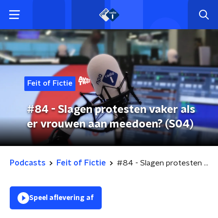
Feit of Fictie
#84 - Slagen protesten vaker als
er vrouwen aan meedoen? (S04)
Podcasts
Feit of Fictie
#84 - Slagen protesten vaker als er vrouwen aan meedoen? (S04)
Speel aflevering af