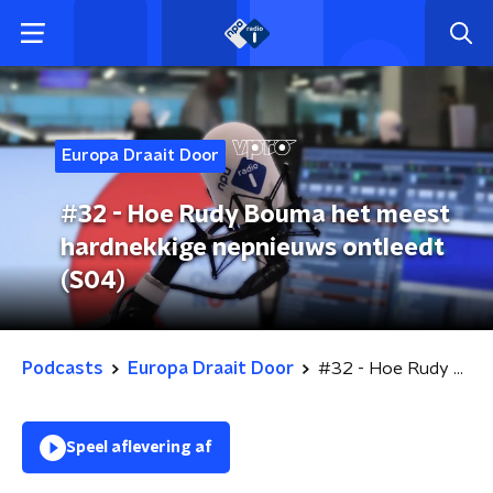
Europa Draait Door
#32 - Hoe Rudy Bouma het meest
hardnekkige nepnieuws ontleedt
(S04)
Podcasts
Europa Draait Door
#32 - Hoe Rudy Bouma het meest hardnekkige nepnieuws ontleedt (S04)
Speel aflevering af