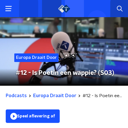
Europa Draait Door
#12 - Is Poetin een wappie? (S03)
Podcasts
Europa Draait Door
#12 - Is Poetin een wappie? (S03)
Speel aflevering af