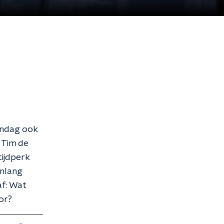
zondag ook
 Tim de
tijdperk
enlang
af: Wat
mor?