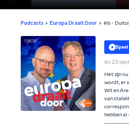
Podcasts
Europa Draait Door
#6 - Duitsl
Speel
do 23 sep
Het zijn n
wordt, er 
Wit en Are
van stabil
correspond
hebben al