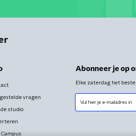
er
o
Abonneer je op o
Elke zaterdag het beste
act
gestelde vragen
de studio
erteren
 Campus