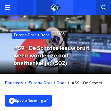
Europa Draait Door
#59 - De Schotse leeuw brult
weer: worden ze ooit
onafhankelijk? (S02)
Podcasts
Europa Draait Door
#59 - De Schotse leeuw brult weer: worden ze ooit onafhankelijk? (S02)
Speel aflevering af