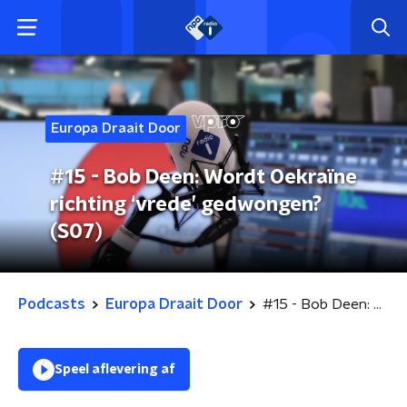
Europa Draait Door
#15 - Bob Deen: Wordt Oekraïne
richting ‘vrede’ gedwongen?
(S07)
Podcasts
Europa Draait Door
#15 - Bob Deen: Wordt Oekraïne richting ‘vrede’ gedwongen? (S07)
Speel aflevering af