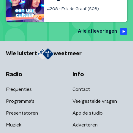
#208 - Erik de Graaf (S03)
Alle afleveringen
Wie luistert
weet meer
Radio
Info
Frequenties
Contact
Programma's
Veelgestelde vragen
Presentatoren
App de studio
Muziek
Adverteren