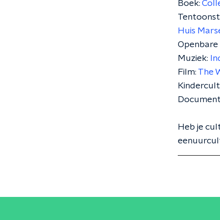
Boek:
Coll
Tentoonste
Huis Marse
Openbare 
Muziek:
In
Film:
The 
Kindercul
Documentai
Heb je cul
eenuurcul