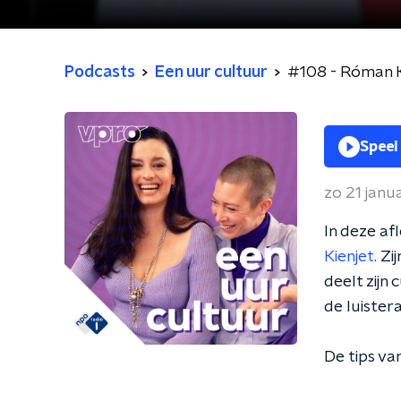
Podcasts
Een uur cultuur
#108 - Róman K
Speel
zo 21 janu
In deze af
Kienjet
. Z
deelt zijn
de luistera
De tips v