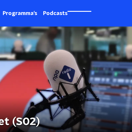
Programma's
Podcasts
et (S02)