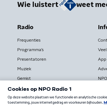
Wie luistert
weet me
Radio
Inf
Frequenties
Cont
Programma's
Veel
Presentatoren
App 
Muziek
Adv
Gemist
NPO
Algemene voorwaarden
Privacybeleid