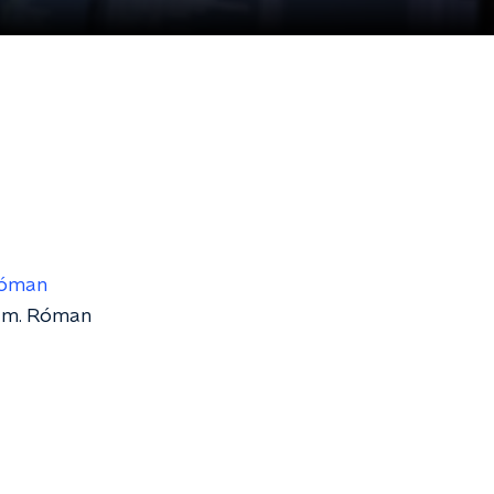
óman
eum. Róman