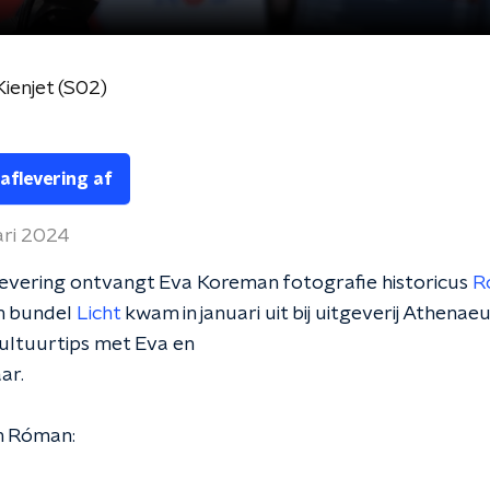
ienjet (S02)
 aflevering af
ari 2024
levering ontvangt Eva Koreman fotografie historicus
R
ijn bundel
Licht
kwam in januari uit bij uitgeverij Athena
 cultuurtips met Eva en
ar.
an Róman: