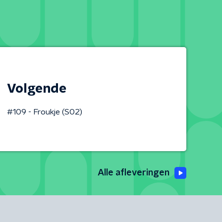
Volgende
#109 - Froukje (S02)
Alle afleveringen