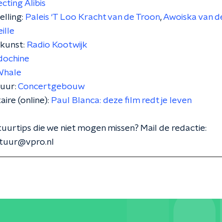
ecting Alibis
lling:
Paleis ‘T Loo Kracht van de Troon
,
Awoiska van d
ille
kunst:
Radio Kootwijk
dochine
Whale
tuur:
Concertgebouw
re (online):
Paul Blanca: deze film redt je leven
tuurtips die we niet mogen missen? Mail de redactie:
tuur@vpro.nl