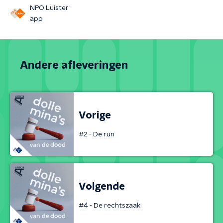
NPO Luister
app
Andere afleveringen
Vorige
#2 - De run
Volgende
#4 - De rechtszaak