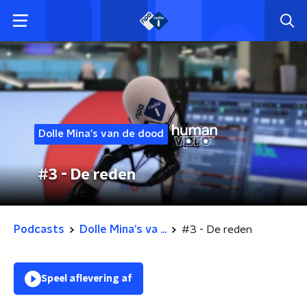
Dolle Mina's van de dood
#3 - De reden
Podcasts
Dolle Mina's va ...
#3 - De reden
Speel aflevering af