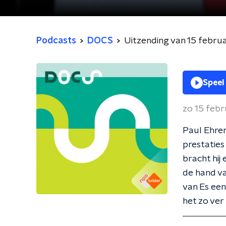
Podcasts
DOCS
Uitzending van 15 febru
Speel
zo 15 febr
Paul Ehren
prestaties
bracht hij 
de hand v
van Es een
het zo ver