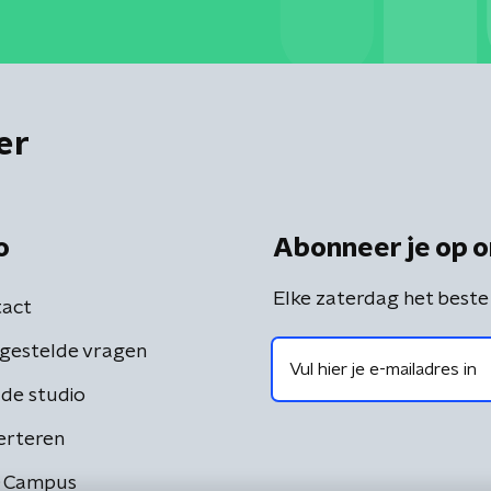
er
o
Abonneer je op o
Elke zaterdag het beste
act
gestelde vragen
de studio
erteren
 Campus