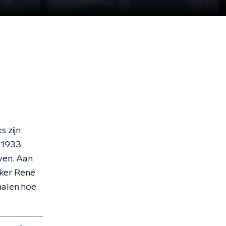
 zijn
 1933
even. Aan
ker René
halen hoe