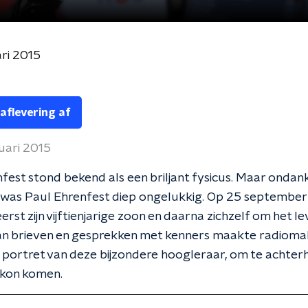
ari 2015
 aflevering af
uari 2015
fest stond bekend als een briljant fysicus. Maar ondanks
 was Paul Ehrenfest diep ongelukkig. Op 25 september
eerst zijn vijftienjarige zoon en daarna zichzelf om het l
an brieven en gesprekken met kenners maakte radioma
 portret van deze bijzondere hoogleraar, om te achter
 kon komen.