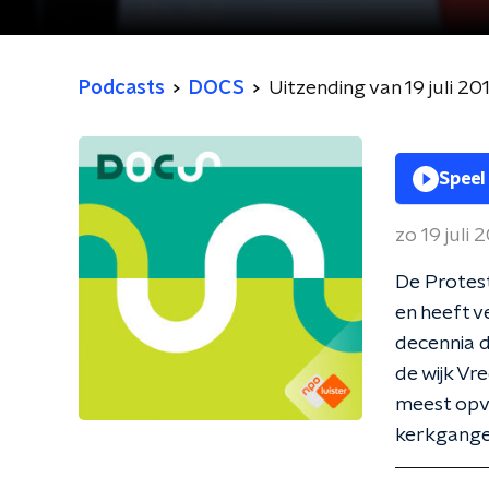
Podcasts
DOCS
Uitzending van 19 juli 20
Speel
zo 19 juli 
De Protes
en heeft 
decennia d
de wijk Vr
meest opva
kerkganger