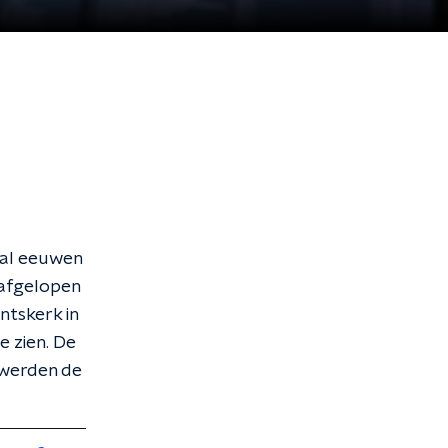
 al eeuwen
 afgelopen
ntskerk in
e zien. De
 werden de