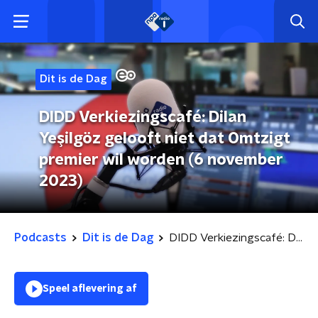
Dit is de Dag
DIDD Verkiezingscafé: Dilan
Yeşilgöz gelooft niet dat Omtzigt
premier wil worden (6 november
2023)
Podcasts
Dit is de Dag
DIDD Verkiezingscafé: Dilan Yeşilgöz gelooft niet dat Omtzigt premier wil worden (6 november 2023)
Speel aflevering af