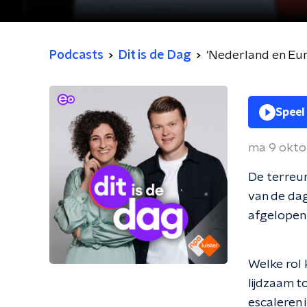
Podcasts
Dit is de Dag
'Nederland en Eur
Speel
ma 9 okto
De terreur
van de dag
afgelopen
Welke rol 
lijdzaam t
escaleren i