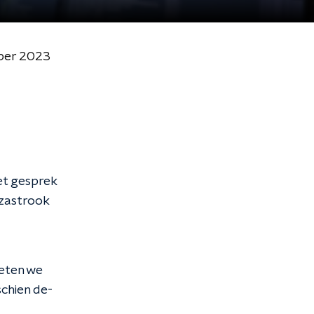
ober 2023
et gesprek
azastrook
oeten we
schien de-