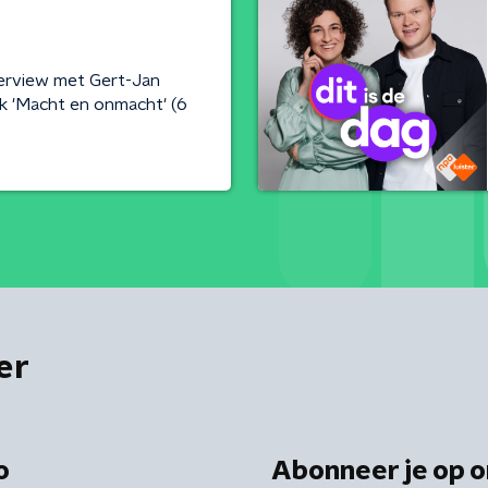
terview met Gert-Jan
k 'Macht en onmacht' (6
er
o
Abonneer je op o