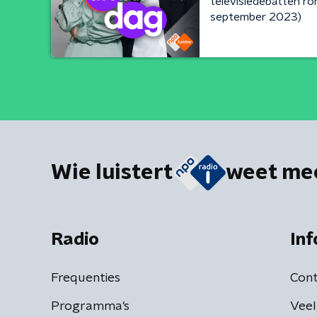
televisiedebatten r
september 2023)
Wie luistert
weet me
Radio
Inf
Frequenties
Cont
Programma's
Veel