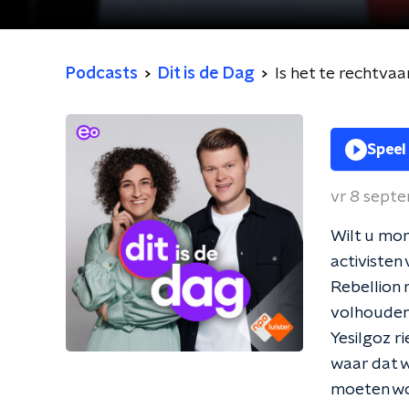
Podcasts
Dit is de Dag
Is het te rechtva
Speel
vr 8 sept
Wilt u mor
activisten 
Rebellion 
volhouden t
Yesilgoz 
waar dat w
moeten wo