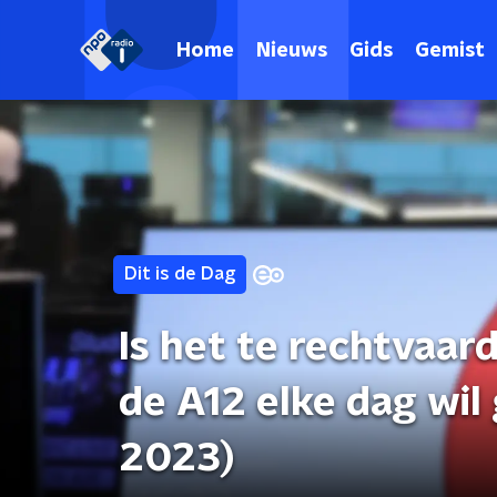
Home
Nieuws
Gids
Gemist
Dit is de Dag
Is het te rechtvaar
de A12 elke dag wi
2023)