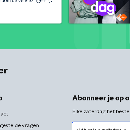
ondom de verkiezingen? (7
er
o
Abonneer je op o
Elke zaterdag het beste
act
gestelde vragen