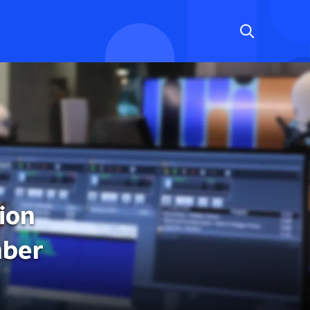
ion
mber