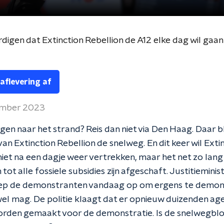
ardigen dat Extinction Rebellion de A12 elke dag wil ga
 aflevering af
ember 2023
gen naar het strand? Reis dan niet via Den Haag. Daar 
van Extinction Rebellion de snelweg. En dit keer wil Exti
niet na een dagje weer vertrekken, maar het net zo lang
ot alle fossiele subsidies zijn afgeschaft. Justitieminis
riep de demonstranten vandaag op om ergens te demon
el mag. De politie klaagt dat er opnieuw duizenden age
rden gemaakt voor de demonstratie. Is de snelwegbl