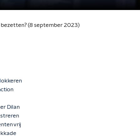
an bezetten? (8 september 2023)
blokkeren
nction
ter Dilan
streren
nten vrij
okkade