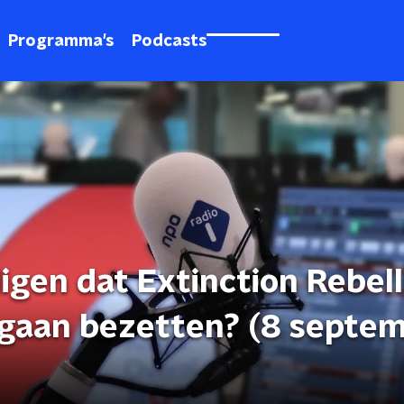
Programma's
Podcasts
digen dat Extinction Rebell
l gaan bezetten? (8 septe