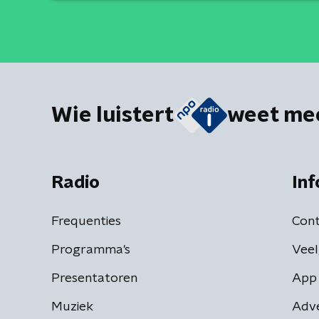
Wie luistert
weet me
Radio
Inf
Frequenties
Cont
Programma's
Veel
Presentatoren
App 
Muziek
Adv