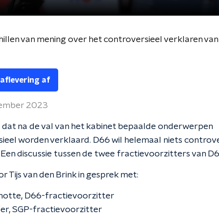
illen van mening over het controversieel verklaren v
 aflevering af
tember 2023
 dat na de val van het kabinet bepaalde onderwerpen
ieel worden verklaard. D66 wil helemaal niets controve
 Een discussie tussen de twee fractievoorzitters van D
r Tijs van den Brink in gesprek met:
notte, D66-fractievoorzitter
fer, SGP-fractievoorzitter