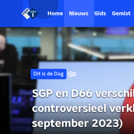
Home
Nieuws
Gids
Gemist
Dit is de Dag
SGP en D66 verschi
controversieel ver
september 2023)