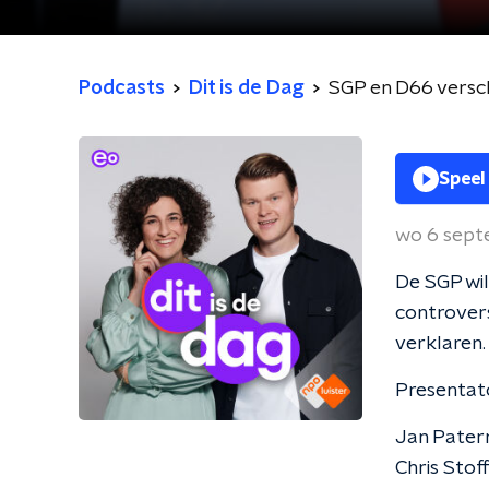
Podcasts
Dit is de Dag
SGP en D66 versch
Speel
wo 6 sep
De SGP wil
controvers
verklaren.
Presentato
Jan Pater
Chris Stof