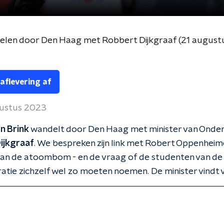
delen door Den Haag met Robbert Dijkgraaf (21 augus
 aflevering af
ustus 2023
en Brink
wandelt door Den Haag met minister van Onder
ijkgraaf
. We bespreken zijn link met Robert Oppenheim
van de atoombom - en de vraag of de studenten van de
tie zichzelf wel zo moeten noemen. De minister vindt v