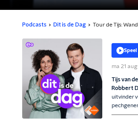
Podcasts
Dit is de Dag
Tour de Tijs: Wan
Speel
ma 21 aug
Tijs van d
Robbert
D
uitvinder 
pechgenera