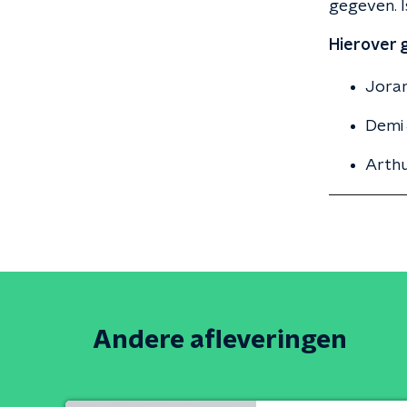
gegeven. I
Hierover g
Joram
Demi 
Arthu
Andere afleveringen