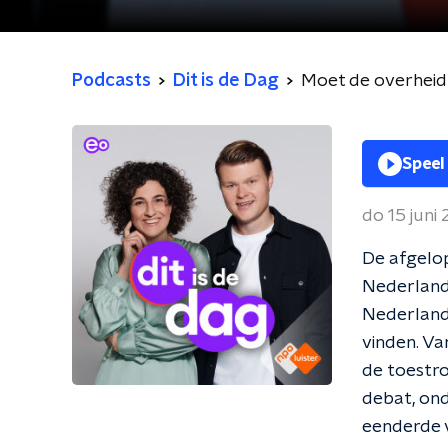
Podcasts
Dit is de Dag
Moet de overheid 
Speel
do 15 juni
De afgelop
Nederland
Nederland
vinden. V
de toestro
debat, on
eenderde v