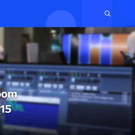
room
(15