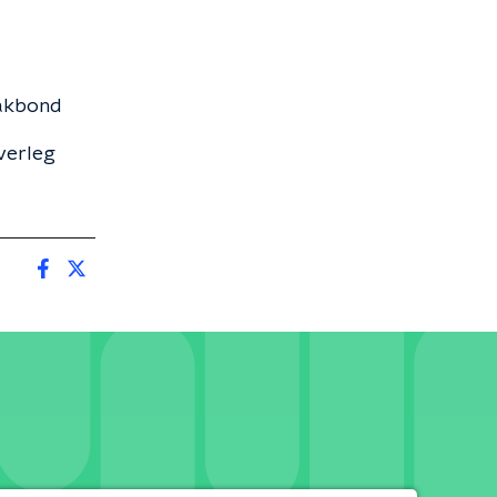
Vakbond
verleg