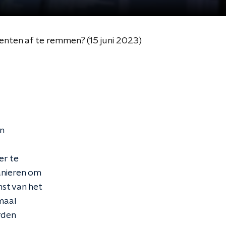
enten af te remmen? (15 juni 2023)
in
er te
nieren om
st van het
maal
rden