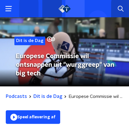
Dit is de Dag
Europese Commissie wil
ontsnappen uit "wurggreep" van
big tech
Podcasts
Dit is de Dag
Europese Commissie wil ontsnappen uit "wurggreep" van big tech
Speel aflevering af