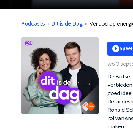
Podcasts
Dit is de Dag
Verbod op energie
Speel
wo 3 sep
De Britse 
verbieden 
goed idee 
Retaildesku
Ronald Sch
rol van en
maken.