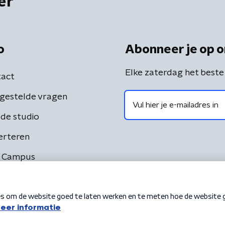
er
o
Abonneer je op o
Elke zaterdag het beste
act
gestelde vragen
de studio
erteren
 Campus