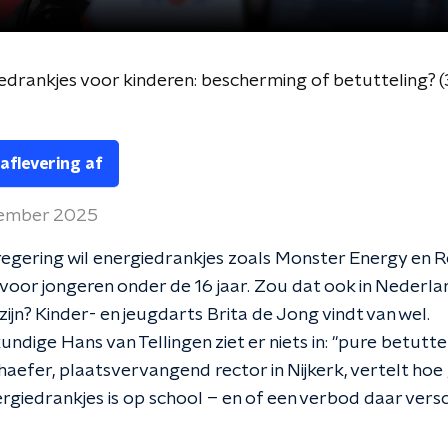
drankjes voor kinderen: bescherming of betutteling?
 aflevering af
tember 2025
regering wil energiedrankjes zoals Monster Energy en R
voor jongeren onder de 16 jaar. Zou dat ook in Nederla
zijn? Kinder- en jeugdarts Brita de Jong vindt van wel.
ndige Hans van Tellingen ziet er niets in: "pure betuttel
aefer, plaatsvervangend rector in Nijkerk, vertelt hoe
ergiedrankjes is op school – en of een verbod daar versc