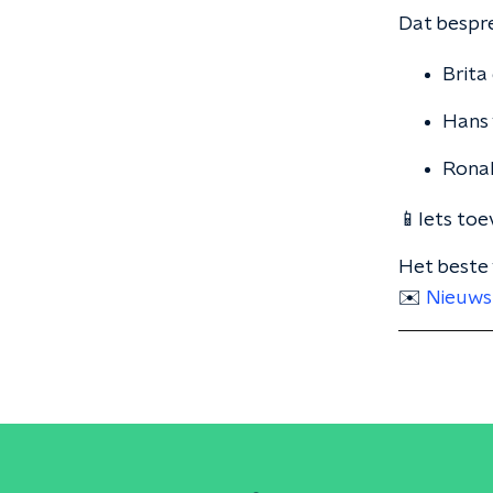
Dat bespre
Brita
Hans 
Ronal
📱Iets toe
Het beste 
✉️
Nieuws