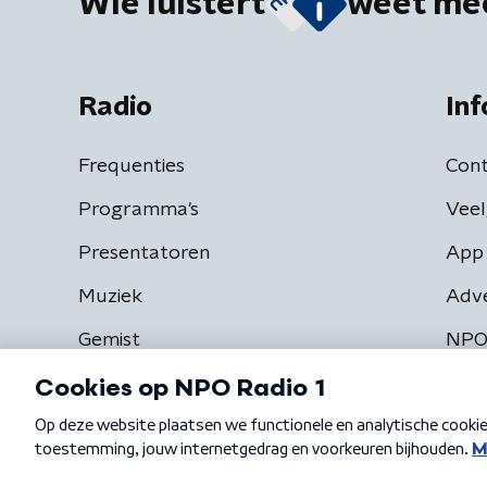
Wie luistert
weet me
Radio
Inf
Frequenties
Cont
Programma's
Veel
Presentatoren
App 
Muziek
Adv
Gemist
NPO
Algemene voorwaarden
Privacybeleid