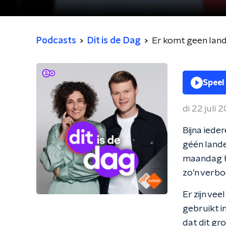
Podcasts
Dit is de Dag
Er komt geen lande
Speel
di 22 juli 
Bijna iede
géén lande
maandag b
zo’n verbo
Er zijn ve
gebruikt i
dat dit gr