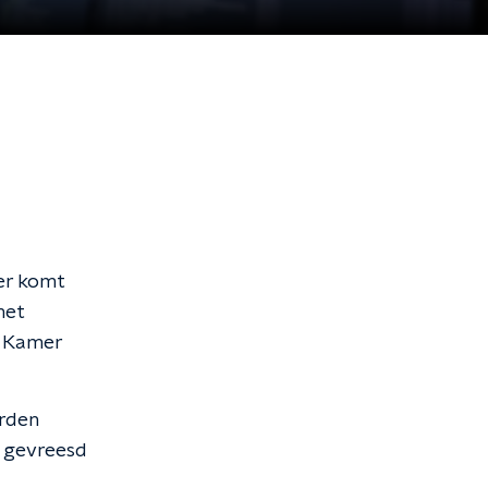
 er komt
net
e Kamer
orden
t gevreesd