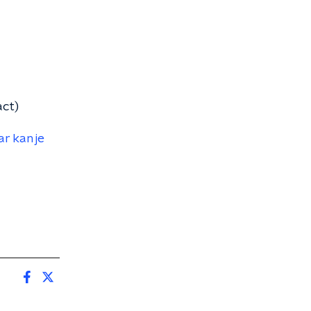
act)
ar kan je