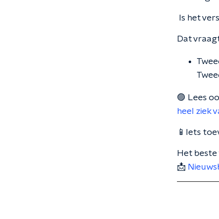
Is het ver
Dat vraagt
Tweed
Tweed
🟣 Lees o
heel ziek 
📱Iets toe
Het beste 
📩
Nieuwsb