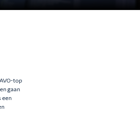
 NAVO-top
ven gaan
s een
en