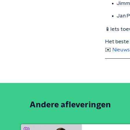
Jimmy
Jan P
📱Iets toe
Het beste 
✉️
Nieuws
Andere afleveringen