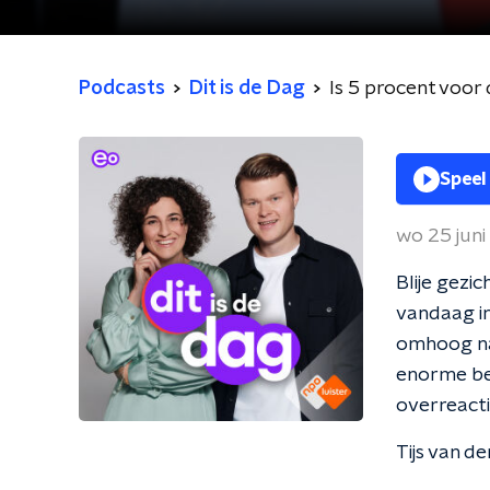
Podcasts
Dit is de Dag
Is 5 procent voor 
Speel
wo 25 jun
Blije gezi
vandaag in
omhoog naa
enorme ber
overreact
Tijs van d