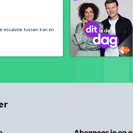
de escalatie tussen Iran en
)
er
o
Abonneer je op o