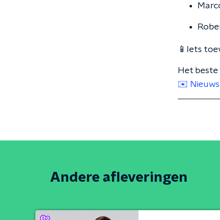
Marco
Rober
📱Iets toe
Het beste 
✉️ Nieuws
Andere afleveringen