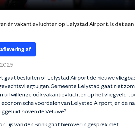
en én vakantievluchten op Lelystad Airport. Is dat een
 aflevering af
 2025
t gaat besluiten of Lelystad Airport de nieuwe vliegba
gevechtsvliegtuigen. Gemeente Lelystad gaat niet zom
n ruil willen ze óók vakantievluchten op het vliegveld to
e economische voordelen van Lelystad Airport, en de n
uiggeluid boven de Veluwe?
r Tijs van den Brink gaat hierover in gesprek met: