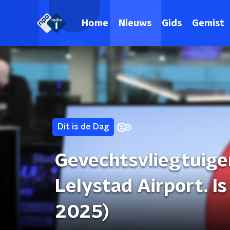
Home
Nieuws
Gids
Gemist
Dit is de Dag
Gevechtsvliegtuige
Lelystad Airport. I
2025)