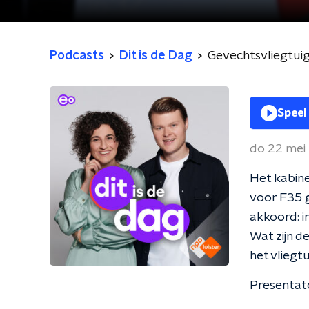
Podcasts
Dit is de Dag
Gevechtsvliegtuig
Speel
do 22 mei
Het kabine
voor F35 
akkoord: i
Wat zijn d
het vliegt
Presentato