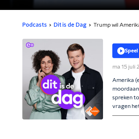
Podcasts
Dit is de Dag
Trump wil Amerika 
Speel
ma 15 juli
Amerika (e
moordaans
spreken to
vragen he