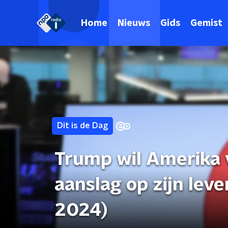
Home
Nieuws
Gids
Gemist
Dit is de Dag
Trump wil Amerika 
aanslag op zijn leven
2024)